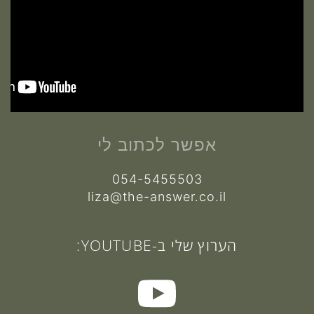
אפשר לכתוב לי
054-5455503
liza@the-answer.co.il
הערוץ שלי ב-YOUTUBE: